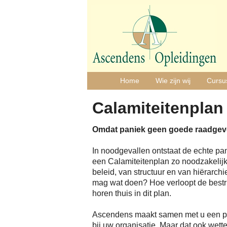
Home
Wie zijn wij
Cursu
Calamiteitenplan
Omdat paniek geen goede raadgeve
In noodgevallen ontstaat de echte p
een Calamiteitenplan zo noodzakelijk.
beleid, van structuur en van hiërarch
mag wat doen? Hoe verloopt de bestri
horen thuis in dit plan.
Ascendens maakt samen met u een pla
bij uw organisatie. Maar dat ook wett