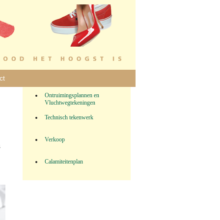
ct
Ontruimingsplannen en
Vluchtwegtekeningen
Technisch tekenwerk
Verkoop
s
n
Calamiteitenplan